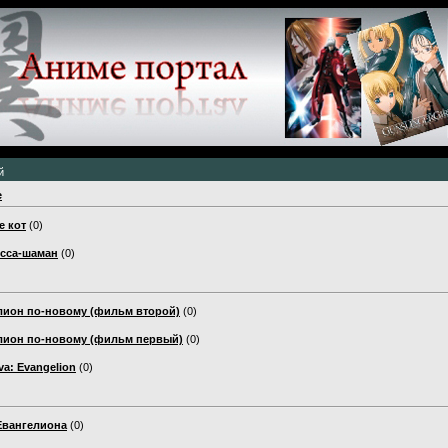
й
е
е кот
(0)
сса-шаман
(0)
лион по-новому (фильм второй)
(0)
лион по-новому (фильм первый)
(0)
va: Evangelion
(0)
Евангелиона
(0)