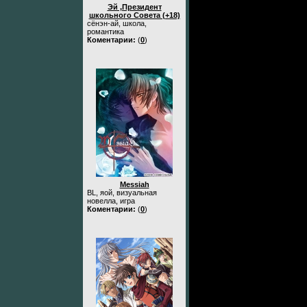
Эй ,Президент
школьного Совета (+18)
сёнэн-ай, школа,
романтика
Коментарии:
(
0
)
Messiah
BL, яой, визуальная
новелла, игра
Коментарии:
(
0
)