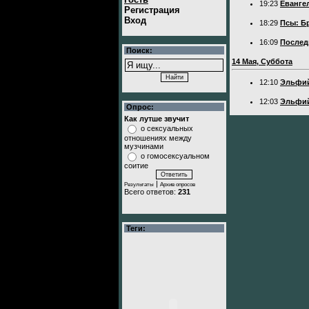
19:23
Еванге
Регистрация
Вход
18:29
Псы: Б
16:09
Послед
Поиск:
14 Мая, Суббота
12:10
Эльфий
12:03
Эльфий
Опрос:
Как лутше звучит
о сексуальных
отношениях между
музчинами
о гомосексуальном
соитие
|
Результаты
Архив опросов
Всего ответов:
231
Теги: