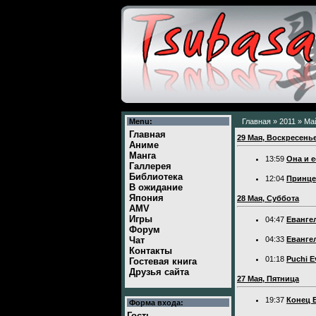
Menu:
Главная
»
2011
»
Ма
Главная
29 Мая, Воскресень
Аниме
Манга
13:59
Она и е
Галлерея
Библиотека
12:04
Принце
В ожидание
Япония
28 Мая, Суббота
AMV
Игры
04:47
Еванге
Форум
Чат
04:33
Еванге
Контакты
01:18
Puchi E
Гостевая книга
Друзья сайта
27 Мая, Пятница
19:37
Конец 
Форма входа:
Гость