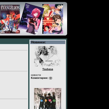
Новинки:
Tsubasa
новости
Коментарии:
(
0
)