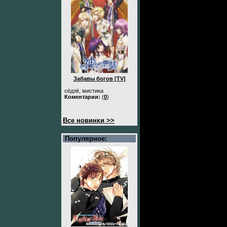
Забавы богов [TV]
сёдзё, мистика
Коментарии:
(
0
)
Все новинки >>
Популярное: