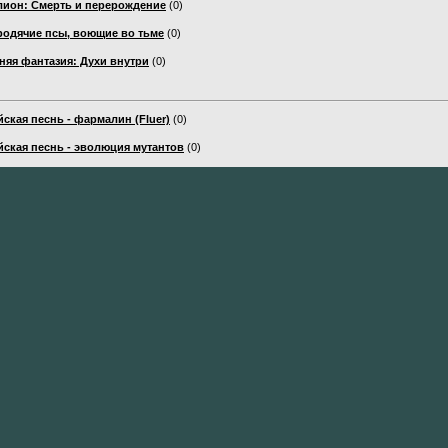
лион: Смерть и перерождение
(0)
родячие псы, воющие во тьме
(0)
няя фантазия: Духи внутри
(0)
ская песнь - фармалин (Fluer)
(0)
ская песнь - эволюция мутантов
(0)